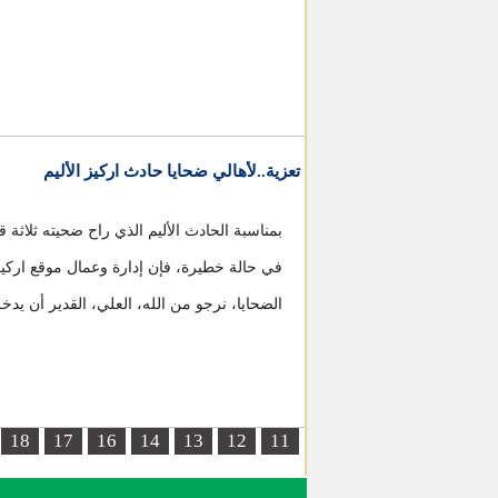
تعزية..لأهالي ضحايا حادث اركيز الأليم
بمناسبة الحادث الأليم الذي راح ضحيته ثلاث
في حالة خطيرة، فإن إدارة وعمال موقع اركيز، 
الضحايا، نرجو من الله، العلي، القدير أن يدخ
الصفحات
18
17
16
14
13
12
11