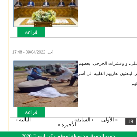
قراءة
المزيد
حول تعديل 
أحد, 09/04/2022 - 17:48
ة قتلى، و وعشرات الجرحى، بعضهم
ليبعثون تعازيهم القلبية الى أسر
لهم
قراءة
المزيد
حول تعزية..
« الأولى
‹ السابقة
التالية ›
…
15
…
19
الأخيرة »
جميع الحقوق محفوظة لموقع اركيز انفو © 2020