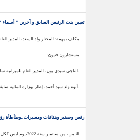
تعيين بنت الرئيس السابق و آخرين " أسماء "
مكلف بمهمة: المختار ولد السعد، المدير العا
مستشارون فنيون:
-الناجي سيدي بون، المدير العام للميزانية ساب
-أبوه ولد سيد أحمد، إطار بوزارة المالية سابقا
رقص وصفير وهتافات ومسيرات..وطأطأة رؤوس 
الثامن، من سبتمبر سنة 