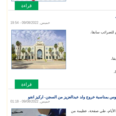
قراءة
المزيد
حول مغار
خميس, 09/08/2022 - 19:54
م للضرائب سابقا،
قا،
،
قراءة
المزيد
حول تعيين ب
بمناسبة خروج ولد عبدالعزيز من السجن- اركيز انفو
خميس, 09/08/2022 - 01:18
2022،يوم ليس ككل الأيام، طي صفحة، عظيمة من